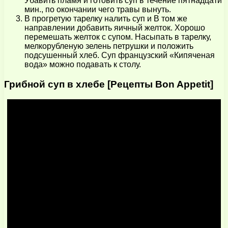
Убавить пламя и готовить суп в течение пятнадцати
мин., по окончании чего травы вынуть.
В прогретую тарелку налить суп и В том же
направлении добавить яичный желток. Хорошо
перемешать желток с супом. Насыпать в тарелку,
мелкорубленую зелень петрушки и положить
подсушенный хлеб. Суп французский «Кипяченая
вода» можно подавать к столу.
Грибной суп в хлебе [Рецепты Bon Appetit]