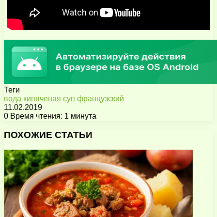
Теги
вода
кипяченая
суп
французский
11.02.2019
0
Время чтения: 1 минута
Facebook
X
Pinterest
Вконтакте
Одноклассники
Messenger
Messenger
WhatsApp
Telegram
Viber
Поделиться
Печатать
через
ПОХОЖИЕ СТАТЬИ
электронную
почту