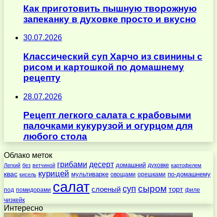
Как приготовить пышную творожную
запеканку в духовке просто и вкусно
30.07.2026
Классический суп Харчо из свинины с
рисом и картошкой по домашнему
рецепту
28.07.2026
Рецепт легкого салата с крабовыми
палочками кукурузой и огурцом для
любого стола
Облако меток
десерт
грибами
домашний
духовке
Легкий
без
ветчиной
картофелем
курицей
квас
по-домашнему
мультиварке
овощами
орешками
кисель
салат
суп
сыром
слоеный
торт
под
помидорами
филе
чизкейк
Интересно