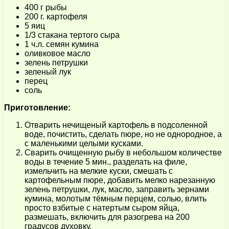
400 г рыбы
200 г. картофеля
5 яиц
1/3 стакана тертого сыра
1 ч.л. семян кумина
оливковое масло
зелень петрушки
зеленый лук
перец
соль
Приготовление:
Отварить нечищеный картофель в подсоленной
воде, почистить, сделать пюре, но не однородное, а
с маленькими целыми кусками.
Сварить очищенную рыбу в небольшом количестве
воды в течение 5 мин., разделать на филе,
измельчить на мелкие куски, смешать с
картофельным пюре, добавить мелко нарезанную
зелень петрушки, лук, масло, заправить зернами
кумина, молотым тёмным перцем, солью, влить
просто взбитые с натертым сыром яйца,
размешать, включить для разогрева на 200
градусов духовку.