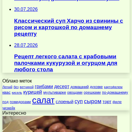
30.07.2026
Классический суп Харчо из свинины с
рисом и картошкой по домашнему
рецепту
28.07.2026
Рецепт легкого салата с крабовыми
палочками кукурузой и огурцом для
любого стола
Облако меток
десерт
грибами
домашний
духовке
Легкий
без
ветчиной
картофелем
курицей
квас
по-домашнему
мультиварке
овощами
орешками
кисель
салат
суп
сыром
слоеный
торт
под
помидорами
филе
чизкейк
Интересно