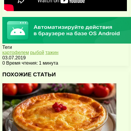
Теги
картофелем
рыбой
тажин
03.07.2019
0
Время чтения: 1 минута
Facebook
X
Pinterest
Вконтакте
Одноклассники
Messenger
Messenger
WhatsApp
Telegram
Viber
Поделиться
Печатать
через
ПОХОЖИЕ СТАТЬИ
электронную
почту