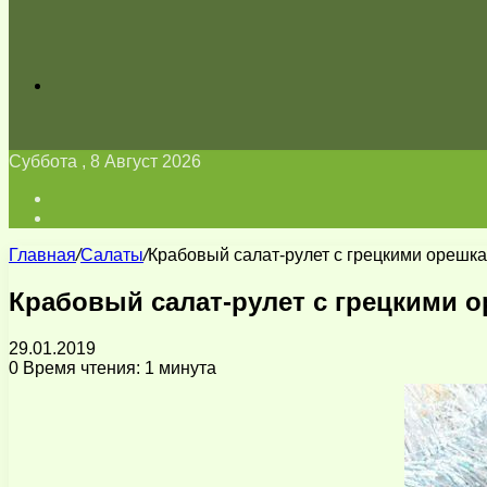
Искать
Суббота , 8 Август 2026
Войти
Switch
skin
Главная
/
Салаты
/
Крабовый салат-рулет с грецкими орешк
Крабовый салат-рулет с грецкими 
29.01.2019
0
Время чтения: 1 минута