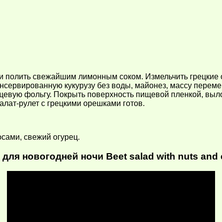
 и полить свежайшим лимонным соком. Измельчить грецкие 
онсервированную кукурузу без воды, майонез, массу переме
щевую фольгу. Покрыть поверхность пищевой пленкой, выло
лат-рулет с грецкими орешками готов.
сами, свежий огурец.
ля новогодней ночи Beet salad with nuts and