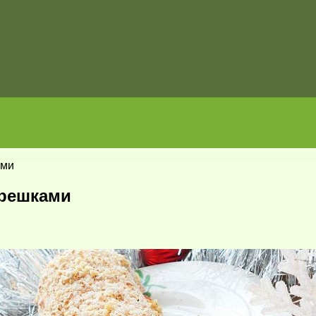
ами
орешками