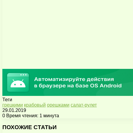
Теги
грецкими
крабовый
орешками
салат-рулет
29.01.2019
0
Время чтения: 1 минута
Facebook
X
Pinterest
Вконтакте
Одноклассники
Messenger
Messenger
WhatsApp
Telegram
Viber
Поделиться
Печатать
через
ПОХОЖИЕ СТАТЬИ
электронную