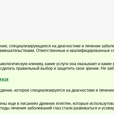
ие, специализирующееся на диагностике и лечении заболев
 вмешательствами. Ответственные и квалифицированные сп
ьмологическую клинику, какие услуги она оказывает и какие
делать правильный выбор и защитить свое зрение. Не забуд
ики
ение, которое специализируется на диагностике и лечени
ны еще в писаниях древних египтян, которые использутова
тоды лечения заболеваний глаз стали развиваться и усове