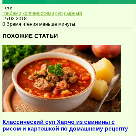
Теги
грибами
копченостями
суп
сырный
15.02.2018
0
Время чтения меньше минуты
Facebook
X
Pinterest
Вконтакте
Одноклассники
Messenger
Messenger
WhatsApp
Telegram
Viber
Поделиться
Печатать
через
ПОХОЖИЕ СТАТЬИ
электронную
почту
Классический суп Харчо из свинины с
рисом и картошкой по домашнему рецепту