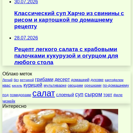
30.07.2026
Классический суп Харчо из свинины с
рисом и картошкой по домашнему
рецепту
28.07.2026
Рецепт легкого салата с крабовыми
палочками кукурузой и огурцом для
любого стола
Облако меток
десерт
грибами
домашний
духовке
Легкий
без
ветчиной
картофелем
курицей
квас
по-домашнему
мультиварке
овощами
орешками
кисель
салат
суп
сыром
слоеный
торт
под
помидорами
филе
чизкейк
Интересно