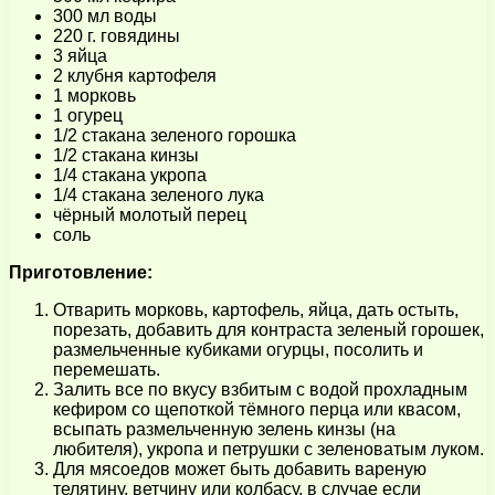
300 мл воды
220 г. говядины
3 яйца
2 клубня картофеля
1 морковь
1 огурец
1/2 стакана зеленого горошка
1/2 стакана кинзы
1/4 стакана укропа
1/4 стакана зеленого лука
чёрный молотый перец
соль
Приготовление:
Отварить морковь, картофель, яйца, дать остыть,
порезать, добавить для контраста зеленый горошек,
размельченные кубиками огурцы, посолить и
перемешать.
Залить все по вкусу взбитым с водой прохладным
кефиром со щепоткой тёмного перца или квасом,
всыпать размельченную зелень кинзы (на
любителя), укропа и петрушки с зеленоватым луком.
Для мясоедов может быть добавить вареную
телятину, ветчину или колбасу, в случае если