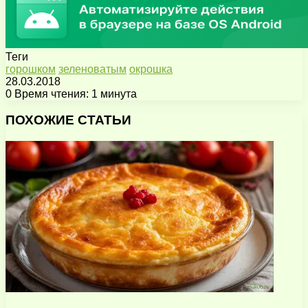
Теги
горошком
зеленоватым
окрошка
28.03.2018
0
Время чтения: 1 минута
Facebook
X
Pinterest
Вконтакте
Одноклассники
Messenger
Messenger
WhatsApp
Telegram
Viber
Поделиться
Печатать
через
ПОХОЖИЕ СТАТЬИ
электронную
почту