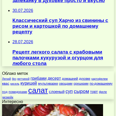
запеканку в духовке просто и вкусно
30.07.2026
Классический суп Харчо из свинины с
рисом и картошкой по домашнему
рецепту
28.07.2026
Рецепт легкого салата с крабовыми
палочками кукурузой и огурцом для
любого стола
Облако меток
десерт
грибами
домашний
духовке
Легкий
без
ветчиной
картофелем
курицей
квас
по-домашнему
мультиварке
овощами
орешками
кисель
салат
суп
сыром
слоеный
торт
под
помидорами
филе
чизкейк
Интересно