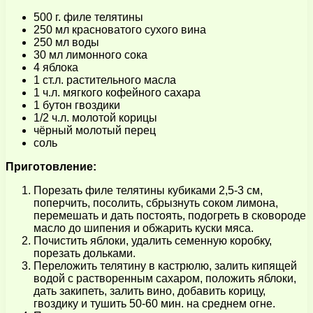
500 г. филе телятины
250 мл красноватого сухого вина
250 мл воды
30 мл лимонного сока
4 яблока
1 ст.л. растительного масла
1 ч.л. мягкого кофейного сахара
1 бутон гвоздики
1/2 ч.л. молотой корицы
чёрный молотый перец
соль
Приготовление:
Порезать филе телятины кубиками 2,5-3 см,
поперчить, посолить, сбрызнуть соком лимона,
перемешать и дать постоять, подогреть в сковороде
масло до шипения и обжарить куски мяса.
Почистить яблоки, удалить семенную коробку,
порезать дольками.
Переложить телятину в кастрюлю, залить кипящей
водой с растворенным сахаром, положить яблоки,
дать закипеть, залить вино, добавить корицу,
гвоздику и тушить 50-60 мин. на среднем огне.