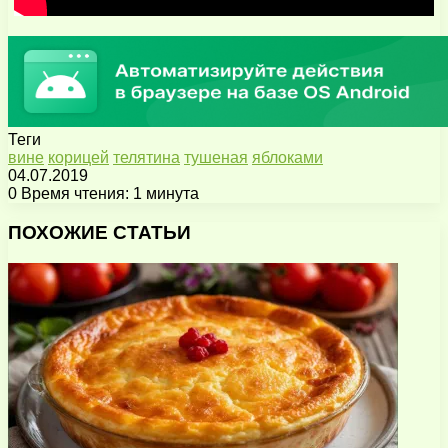
Теги
вине
корицей
телятина
тушеная
яблоками
04.07.2019
0
Время чтения: 1 минута
Facebook
X
Pinterest
Вконтакте
Одноклассники
Messenger
Messenger
WhatsApp
Telegram
Viber
Поделиться
Печатать
через
ПОХОЖИЕ СТАТЬИ
электронную
почту