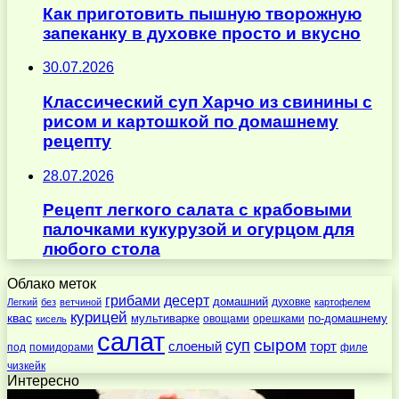
Как приготовить пышную творожную
запеканку в духовке просто и вкусно
30.07.2026
Классический суп Харчо из свинины с
рисом и картошкой по домашнему
рецепту
28.07.2026
Рецепт легкого салата с крабовыми
палочками кукурузой и огурцом для
любого стола
Облако меток
десерт
грибами
домашний
духовке
Легкий
без
ветчиной
картофелем
курицей
квас
по-домашнему
мультиварке
овощами
орешками
кисель
салат
суп
сыром
слоеный
торт
под
помидорами
филе
чизкейк
Интересно