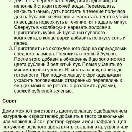
Для теста перемешать муку, вбить одно яйцо и
неполный стакан горячей воды. Перемешать,
накрыть тканью, дать постоять в течение получаса
для набухания клейковины. Раскатать тесто в узкий
пласт, дать подсохнуть в течение пятнадцать минут.
Свернуть в «колбасу» и нарезать полосами.
Приготовить куриный бульон из супового
комплекта, в конце варки добавить по вкусу соль и
перец.
Приготовить из охлажденного фарша фрикадельки
среднего размера. Положить в тёплый бульон.
После этого добавить обжаренный до золотистого
цвета рубленый репчатый лук. Пламя убавить до
минимального уровня. Всыпать лапшу, варить до
готовности. При подаче лапшу с фрикадельками
украсить половинками отваренных перепелиных
яиц (их можно не резать, а разломить руками),
свежей рубленой зеленью.
Совет
Дома можно приготовить цветную лапшу с добавлением
натуральных красителей: добавить в тесто свекольный
или морковный сок, раствор куркумы или шафрана. Для
получения зеленого цвета влить сок шпината, укропа или