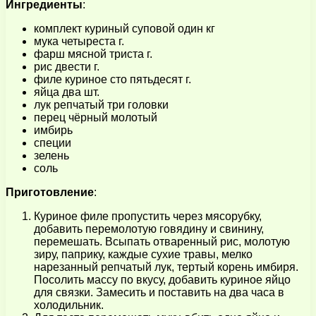
Ингредиенты
:
комплект куриный суповой один кг
мука четыреста г.
фарш мясной триста г.
рис двести г.
филе куриное сто пятьдесят г.
яйца два шт.
лук репчатый три головки
перец чёрный молотый
имбирь
специи
зелень
соль
Приготовление
:
Куриное филе пропустить через мясорубку,
добавить перемолотую говядину и свинину,
перемешать. Всыпать отваренный рис, молотую
зиру, паприку, каждые сухие травы, мелко
нарезанный репчатый лук, тертый корень имбиря.
Посолить массу по вкусу, добавить куриное яйцо
для связки. Замесить и поставить на два часа в
холодильник.