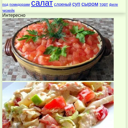
салат
суп
сыром
слоеный
торт
под
помидорами
филе
чизкейк
Интересно