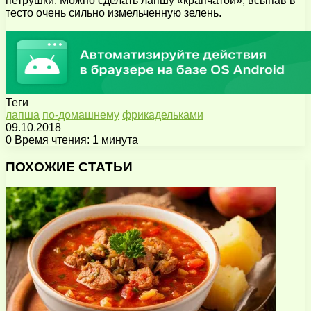
петрушки. Можно сделать лапшу «крапчатой», всыпав в
тесто очень сильно измельченную зелень.
Теги
лапша
по-домашнему
фрикадельками
09.10.2018
0
Время чтения: 1 минута
Facebook
X
Pinterest
Вконтакте
Одноклассники
Messenger
Messenger
WhatsApp
Telegram
Viber
Поделиться
Печатать
через
ПОХОЖИЕ СТАТЬИ
электронную
почту