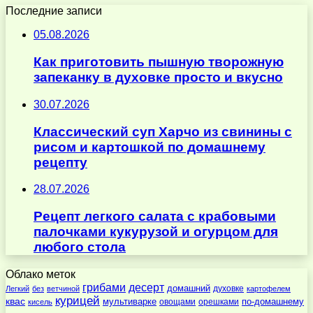
Последние записи
05.08.2026
Как приготовить пышную творожную
запеканку в духовке просто и вкусно
30.07.2026
Классический суп Харчо из свинины с
рисом и картошкой по домашнему
рецепту
28.07.2026
Рецепт легкого салата с крабовыми
палочками кукурузой и огурцом для
любого стола
Облако меток
десерт
грибами
домашний
духовке
Легкий
без
ветчиной
картофелем
курицей
квас
по-домашнему
мультиварке
овощами
орешками
кисель