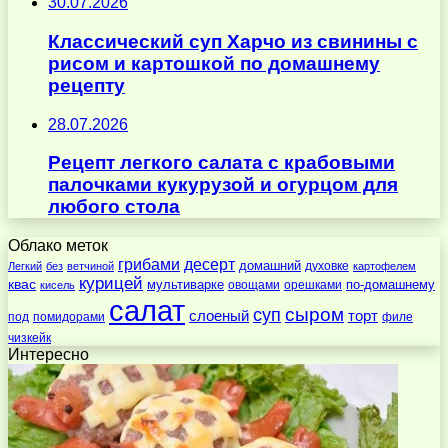
30.07.2026
Классический суп Харчо из свинины с
рисом и картошкой по домашнему
рецепту
28.07.2026
Рецепт легкого салата с крабовыми
палочками кукурузой и огурцом для
любого стола
Облако меток
десерт
грибами
домашний
духовке
Легкий
без
ветчиной
картофелем
курицей
квас
по-домашнему
мультиварке
овощами
орешками
кисель
салат
суп
сыром
слоеный
торт
под
помидорами
филе
чизкейк
Интересно