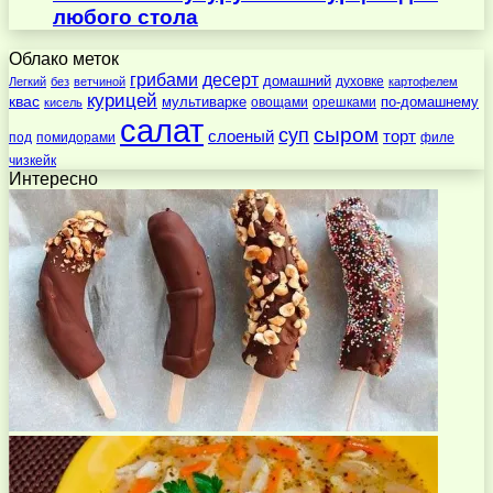
любого стола
Облако меток
десерт
грибами
домашний
духовке
Легкий
без
ветчиной
картофелем
курицей
квас
по-домашнему
мультиварке
овощами
орешками
кисель
салат
суп
сыром
слоеный
торт
под
помидорами
филе
чизкейк
Интересно