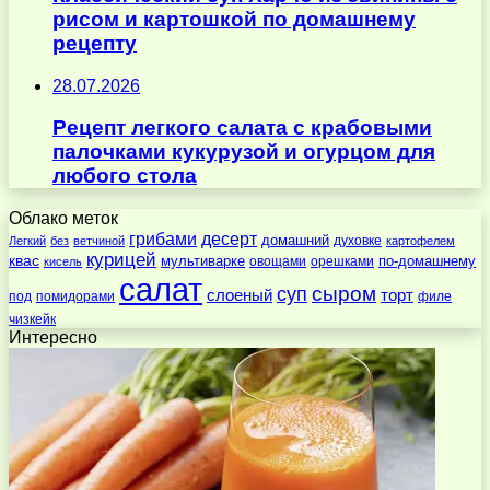
рисом и картошкой по домашнему
рецепту
28.07.2026
Рецепт легкого салата с крабовыми
палочками кукурузой и огурцом для
любого стола
Облако меток
десерт
грибами
домашний
духовке
Легкий
без
ветчиной
картофелем
курицей
квас
по-домашнему
мультиварке
овощами
орешками
кисель
салат
суп
сыром
слоеный
торт
под
помидорами
филе
чизкейк
Интересно