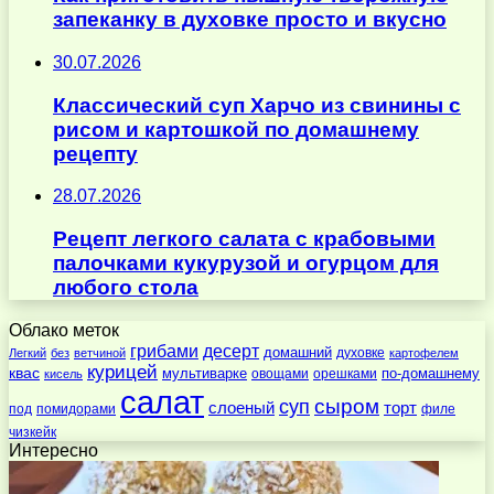
запеканку в духовке просто и вкусно
30.07.2026
Классический суп Харчо из свинины с
рисом и картошкой по домашнему
рецепту
28.07.2026
Рецепт легкого салата с крабовыми
палочками кукурузой и огурцом для
любого стола
Облако меток
десерт
грибами
домашний
духовке
Легкий
без
ветчиной
картофелем
курицей
квас
по-домашнему
мультиварке
овощами
орешками
кисель
салат
суп
сыром
слоеный
торт
под
помидорами
филе
чизкейк
Интересно