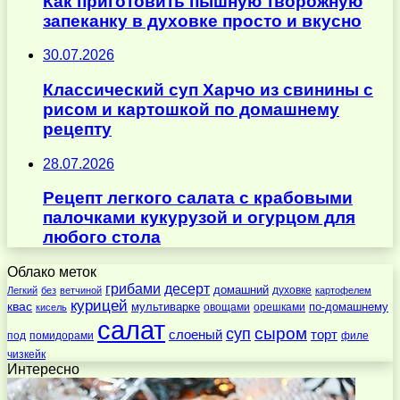
Как приготовить пышную творожную
запеканку в духовке просто и вкусно
30.07.2026
Классический суп Харчо из свинины с
рисом и картошкой по домашнему
рецепту
28.07.2026
Рецепт легкого салата с крабовыми
палочками кукурузой и огурцом для
любого стола
Облако меток
десерт
грибами
домашний
духовке
Легкий
без
ветчиной
картофелем
курицей
квас
по-домашнему
мультиварке
овощами
орешками
кисель
салат
суп
сыром
слоеный
торт
под
помидорами
филе
чизкейк
Интересно