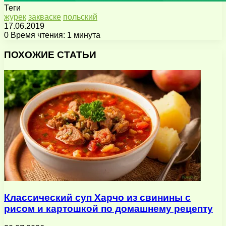
Теги
журек
закваске
польский
17.06.2019
0
Время чтения: 1 минута
Facebook
X
Pinterest
Вконтакте
Одноклассники
Messenger
Messenger
WhatsApp
Telegram
Viber
Поделиться
Печатать
через
ПОХОЖИЕ СТАТЬИ
электронную
почту
Классический суп Харчо из свинины с
рисом и картошкой по домашнему рецепту