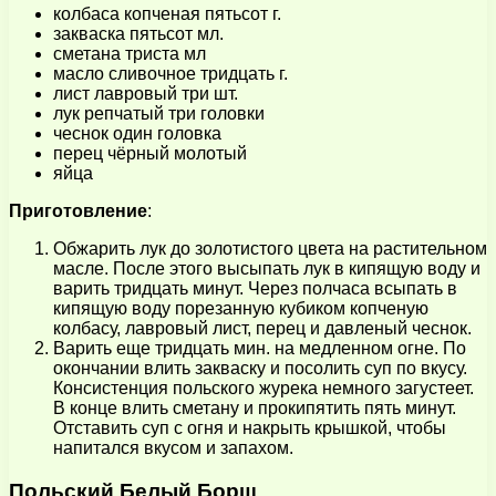
колбаса копченая пятьсот г.
закваска пятьсот мл.
сметана триста мл
масло сливочное тридцать г.
лист лавровый три шт.
лук репчатый три головки
чеснок один головка
перец чёрный молотый
яйца
Приготовление
:
Обжарить лук до золотистого цвета на растительном
масле. После этого высыпать лук в кипящую воду и
варить тридцать минут. Через полчаса всыпать в
кипящую воду порезанную кубиком копченую
колбасу, лавровый лист, перец и давленый чеснок.
Варить еще тридцать мин. на медленном огне. По
окончании влить закваску и посолить суп по вкусу.
Консистенция польского журека немного загустеет.
В конце влить сметану и прокипятить пять минут.
Отставить суп с огня и накрыть крышкой, чтобы
напитался вкусом и запахом.
Польский Белый Борщ