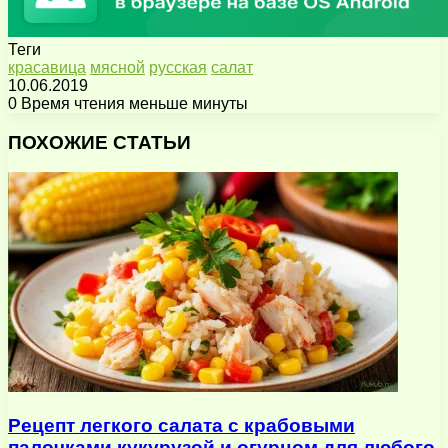
Теги
красавица
мясной
русская
салат
10.06.2019
0
Время чтения меньше минуты
Facebook
X
Pinterest
Вконтакте
Одноклассники
Messenger
Messenger
WhatsApp
Telegram
Viber
Поделиться
Печатать
через
ПОХОЖИЕ СТАТЬИ
электронную
почту
Рецепт легкого салата с крабовыми
палочками кукурузой и огурцом для любого