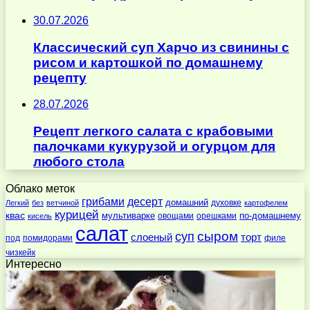
30.07.2026
Классический суп Харчо из свинины с
рисом и картошкой по домашнему
рецепту
28.07.2026
Рецепт легкого салата с крабовыми
палочками кукурузой и огурцом для
любого стола
Облако меток
десерт
грибами
домашний
духовке
Легкий
без
ветчиной
картофелем
курицей
квас
по-домашнему
мультиварке
овощами
орешками
кисель
салат
суп
сыром
слоеный
торт
под
помидорами
филе
чизкейк
Интересно