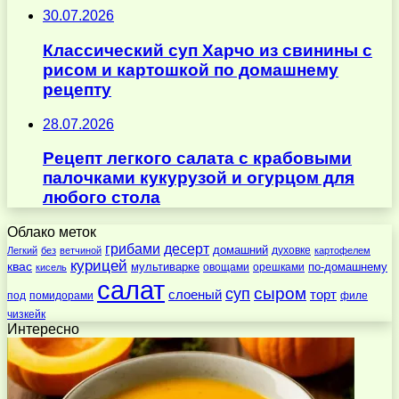
30.07.2026
Классический суп Харчо из свинины с
рисом и картошкой по домашнему
рецепту
28.07.2026
Рецепт легкого салата с крабовыми
палочками кукурузой и огурцом для
любого стола
Облако меток
десерт
грибами
домашний
духовке
Легкий
без
ветчиной
картофелем
курицей
квас
по-домашнему
мультиварке
овощами
орешками
кисель
салат
суп
сыром
слоеный
торт
под
помидорами
филе
чизкейк
Интересно