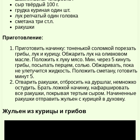
сыр твёрдый 100 г.
грудка куриная один шт.
лук репчатый один головка
сметана три ст.л.
ракушки
Приготовление:
Приготовить начинку: тоненькой соломкой порезать
грибы, лук и курицу. Обжарить лук на оливковом
масле. Положить к луку мясо. Мин. через 5 кинуть
грибы, посыпать перцем, солью. Обжаривать, пока
не улетучится жидкость. Положить сметану, готовить
минут 5.
Отварить ракушки, отбросить на дуршлаг, немножко
остудить. Брать ложкой начинку, нафаршировать
все ракушки, покрывая тертым сыром. Начиненные
ракушки отправить жульен с курицей в духовку.
Жульен из курицы и грибов