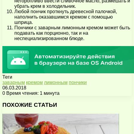
неторопливо ввести сливочное масло, размешать и
убрать крем в холодильник.
Любой пончик проткнуть древесной палочкой,
наполнить оказавшимся кремом с помощью
шприца.
Пончики с заварным лимонным кремом может быть
подавать как порционно, так и на
неспециализированном блюде.
Теги
заварным
кремом
лимонным
пончики
06.03.2018
0
Время чтения: 1 минута
Facebook
X
Pinterest
Вконтакте
Одноклассники
Messenger
Messenger
WhatsApp
Telegram
Viber
Поделиться
Печатать
через
ПОХОЖИЕ СТАТЬИ
электронную
почту