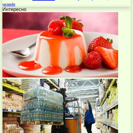
чизкейк
Интересно