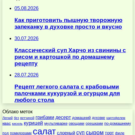
05.08.2026
Как приготовить пышную творожную
запеканку в духовке просто и вкусно
30.07.2026
Классический суп Харчо из свинины с
рисом и картошкой по домашнему
рецепту
28.07.2026
Рецепт легкого салата с крабовыми
палочками кукурузой и огурцом для
любого стола
Облако меток
десерт
грибами
домашний
духовке
Легкий
без
ветчиной
картофелем
курицей
квас
по-домашнему
мультиварке
овощами
орешками
кисель
салат
суп
сыром
слоеный
торт
под
помидорами
филе