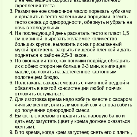
и на неспешной скорости взбивать до полного
скрепления теста.
Размягченное сливочное масло порезать кубиками
и добавить в тесто маленькими порциями, взбить
тесто снова до однородности, обернуть и убрать на
ночь в холодильник.
На последующий день раскатать тесто в пласт 1,5
см шириной, вырезать желаемое количество
больших кругов, выложить их на присыпанный
мукой противень, закрыть пищевой пленкой и дать
подняться в районе 2,5-3 часов.
По окончании того, как пончики подойду, обжарить
их с обеих сторон не больше 2-3 мин. в кипящем
масле, выложить на застеленное картонным
полотенцем блюдо.
Полстакана сахара смешать с лимонной цедрой и
обвалять в взятой консистенции любой пончик,
отложить остужаться.
Для изготовка крема надо взбить вместе с сахаром
яичные желтки, влить лимонный сок и снова взбить
до получения однородной смеси.
Емкость с кремом отправить на паровую баню и
дать ему загустеть (цвет у крема должен оказаться
желтым).
В то время, когда крем загустеет, снять его с плиты,