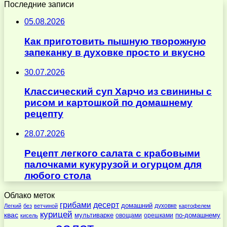
Последние записи
05.08.2026
Как приготовить пышную творожную
запеканку в духовке просто и вкусно
30.07.2026
Классический суп Харчо из свинины с
рисом и картошкой по домашнему
рецепту
28.07.2026
Рецепт легкого салата с крабовыми
палочками кукурузой и огурцом для
любого стола
Облако меток
десерт
грибами
домашний
духовке
Легкий
без
ветчиной
картофелем
курицей
квас
по-домашнему
мультиварке
овощами
орешками
кисель