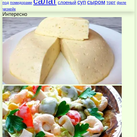
салат
суп
сыром
слоеный
торт
под
помидорами
филе
чизкейк
Интересно