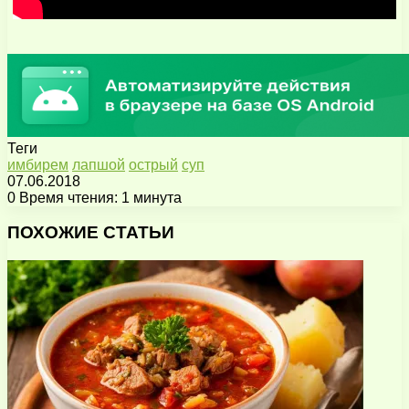
Теги
имбирем
лапшой
острый
суп
07.06.2018
0
Время чтения: 1 минута
Facebook
X
Pinterest
Вконтакте
Одноклассники
Messenger
Messenger
WhatsApp
Telegram
Viber
Поделиться
Печатать
через
ПОХОЖИЕ СТАТЬИ
электронную
почту