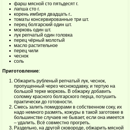
фарш мясной сто пятьдесят г.
лапша сто г.
корень имбиря двадцать г..
томаты консервированные три шт.
перец болгарский один шт.
морковь один шт.
лук репчатый один головка
перец чёрный молотый
масло растительное
перец чили
чеснок
соль
Приготовление
:
Обжарить рубленый репчатый лук, чеснок,
пропущенный через чеснокодавку, и тертую на
большой терке морковь. В обжарку добавить
соломку красного болгарского перца, потушить
практически до готовности.
Смесь залить помидорами в собственном соку, их
надо немного размять, кожуры в такой заготовке в
большинстве случаев не бывает, если она имеется
– удалить. Всё совместно прогреть.
Раздельно, на другой сковороде, обжарить мясной