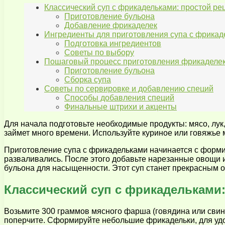
Классический суп с фрикадельками: простой ре
Приготовление бульона
Добавление фрикаделек
Ингредиенты для приготовления супа с фрикад
Подготовка ингредиентов
Советы по выбору
Пошаговый процесс приготовления фрикаделек
Приготовление бульона
Сборка супа
Советы по сервировке и добавлению специй
Способы добавления специй
Финальные штрихи и акценты
Для начала подготовьте необходимые продукты: мясо, лук,
займет много времени. Используйте куриное или говяжье м
Приготовление супа с фрикадельками начинается с форми
разваливались. После этого добавьте нарезанные овощи 
бульона для насыщенности. Этот суп станет прекрасным 
Классический суп с фрикадельками:
Возьмите 300 граммов мясного фарша (говядина или свини
поперчите. Сформируйте небольшие фрикадельки, для удо