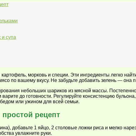
цепт
ельками
 и супа
 картофель, морковь и специи. Эти ингредиенты легко найти
ясо по вашему вкусу. Не забудьте добавить зелень — она пр
рования небольших шариков из мясной массы. Постепенно 
и варите до готовности. Регулируйте консистенцию бульон
обедом или ужином для всей семьи.
 простой рецепт
на), добавьте 1 яйцо, 2 столовые ложки риса и мелко нар
бства увлажните руки.