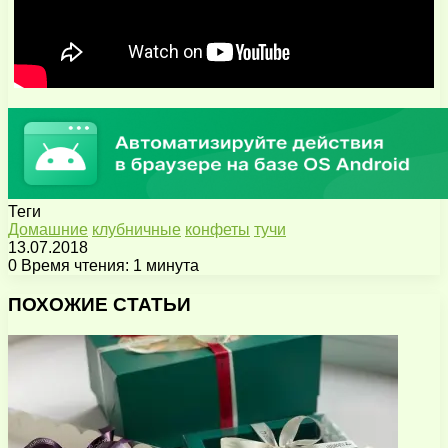
Теги
Домашние
клубничные
конфеты
тучи
13.07.2018
0
Время чтения: 1 минута
Facebook
X
Pinterest
Вконтакте
Одноклассники
Messenger
Messenger
WhatsApp
Telegram
Viber
Поделиться
Печатать
через
ПОХОЖИЕ СТАТЬИ
электронную
почту