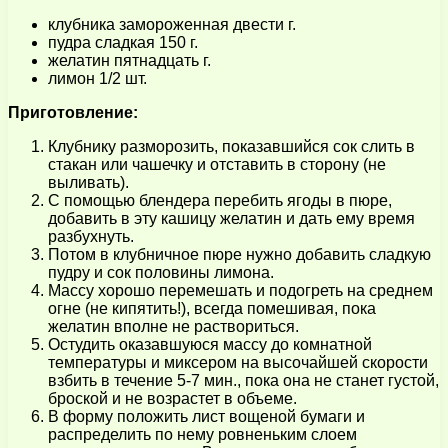
клубника замороженная двести г.
пудра сладкая 150 г.
желатин пятнадцать г.
лимон 1/2 шт.
Приготовление:
Клубнику разморозить, показавшийся сок слить в
стакан или чашечку и отставить в сторону (не
выливать).
С помощью блендера перебить ягоды в пюре,
добавить в эту кашицу желатин и дать ему время
разбухнуть.
Потом в клубничное пюре нужно добавить сладкую
пудру и сок половины лимона.
Массу хорошо перемешать и подогреть на среднем
огне (не кипятить!), всегда помешивая, пока
желатин вполне не раствориться.
Остудить оказавшуюся массу до комнатной
температуры и миксером на высочайшей скорости
взбить в течение 5-7 мин., пока она не станет густой,
броской и не возрастет в объеме.
В форму положить лист вощеной бумаги и
распределить по нему ровненьким слоем