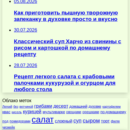
05.08.2026
Как приготовить пышную творожную
запеканку в духовке просто и вкусно
30.07.2026
Классический суп Харчо из свинины с
рисом и картошкой по домашнему
рецепту
28.07.2026
Рецепт легкого салата с крабовыми
палочками кукурузой и огурцом для
любого стола
Облако меток
десерт
грибами
домашний
духовке
Легкий
без
ветчиной
картофелем
курицей
квас
по-домашнему
мультиварке
овощами
орешками
кисель
салат
суп
сыром
слоеный
торт
под
помидорами
филе
чизкейк