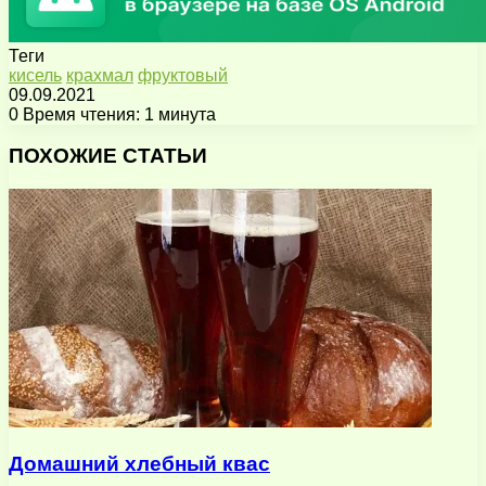
Теги
кисель
крахмал
фруктовый
09.09.2021
0
Время чтения: 1 минута
Facebook
X
Pinterest
Вконтакте
Одноклассники
Messenger
Messenger
WhatsApp
Telegram
Viber
Поделиться
Печатать
через
ПОХОЖИЕ СТАТЬИ
электронную
почту
Домашний хлебный квас