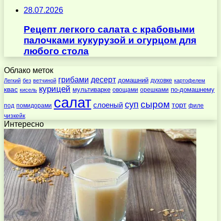
28.07.2026
Рецепт легкого салата с крабовыми
палочками кукурузой и огурцом для
любого стола
Облако меток
десерт
грибами
домашний
духовке
Легкий
без
ветчиной
картофелем
курицей
квас
по-домашнему
мультиварке
овощами
орешками
кисель
салат
суп
сыром
слоеный
торт
под
помидорами
филе
чизкейк
Интересно