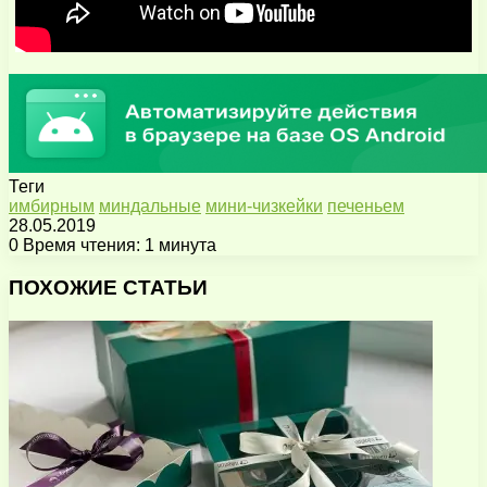
Теги
имбирным
миндальные
мини-чизкейки
печеньем
28.05.2019
0
Время чтения: 1 минута
Facebook
X
Pinterest
Вконтакте
Одноклассники
Messenger
Messenger
WhatsApp
Telegram
Viber
Поделиться
Печатать
через
ПОХОЖИЕ СТАТЬИ
электронную
почту