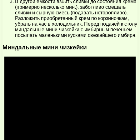
В другой емкости взбить сливки до состояния крема
(примерно несколько мин.), заботливо смешать
сливки и сырную смесь (подавать неторопливо).
Разложить приобретенный крем по корзиночкам,
убрать на час в холодильник. Перед подачей к столу
миндальные мини-чизкейки с имбирным печеньем
посыпать маленькими кусками свежайшего имбиря.
Миндальные мини чизкейки