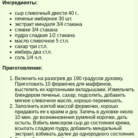
Ингредиенты:
сыр сливочный двести 40 г..
печенье имбирное 30 шт.
экстракт миндаля 3/4 стакана
сливки 3/4 стакана
пудра сладкая 1/2 стакана
масло сливочное 5 ст.л.
сахар три ст.л.
имбирь два ст.л.
соль 1/4 ч.л.
Приготовление:
Включить на разогрев до 190 градусов духовку.
Приготовить 10 формочек для маффинов,
выстелить их картонными вкладышами. Измельчить
блендером печенье, сахар, подсолить, добавить
мягкое сливочное масло, хорошо перемешать.
Заполнить взятой массой формочки, хорошо
придавить ее к краям и дну. Запечь в духовке около
10 мин. до возникновения румяной корочки, дать
остыть. Взбить миксером сыр до состояния крема,
всыпать сладкую пудру, добавить миндальный
экстракт, взбивать далее до однородного состояния.