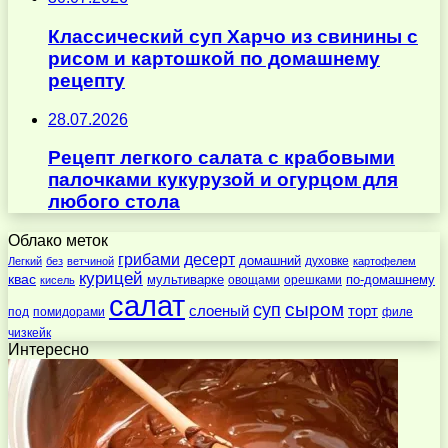
Классический суп Харчо из свинины с
рисом и картошкой по домашнему
рецепту
28.07.2026
Рецепт легкого салата с крабовыми
палочками кукурузой и огурцом для
любого стола
Облако меток
десерт
грибами
домашний
духовке
Легкий
без
ветчиной
картофелем
курицей
квас
по-домашнему
мультиварке
овощами
орешками
кисель
салат
суп
сыром
слоеный
торт
под
помидорами
филе
чизкейк
Интересно