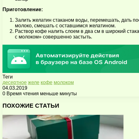
Приготовление:
Залить желатин стаканом воды, перемешать, дать по
молоко, смешать с оставшимся желатином.
Раствор кофе налить слоем в два см в широкий стака
с молоком» совершенно застыть.
Теги
десертное
желе
кофе
молоком
04.03.2019
0
Время чтения меньше минуты
Facebook
X
Pinterest
Вконтакте
Одноклассники
Messenger
Messenger
WhatsApp
Telegram
Viber
Поделиться
Печатать
через
ПОХОЖИЕ СТАТЬИ
электронную
почту