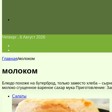
Искать
Четверг , 6 Август 2026
Войти
Switch
skin
Главная
/
молоком
молоком
Блюдо похоже на бутерброд, только заместо хлеба – сырни
молоко сгущенное вареное сахар мука Приготовление: З
Салаты