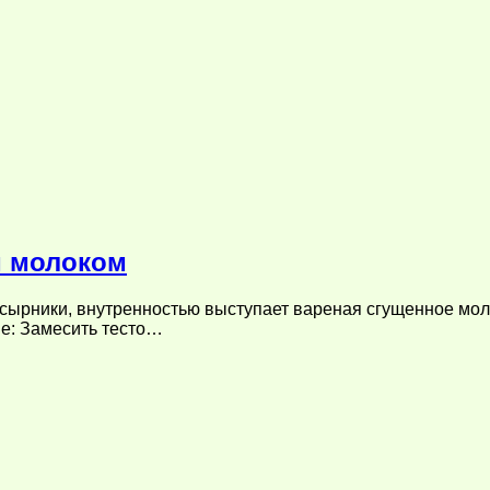
м молоком
сырники, внутренностью выступает вареная сгущенное молок
е: Замесить тесто…