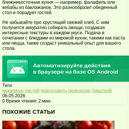
ближневосточная кухня — например, фалафель или
кебабы из баклажанов. Это разнообразит обеденный
стол и порадует гостей.
Не забывайте про хрустящий свежий хлеб. С ним
получится аккуратно собирать овощи, создавая
интересные текстуры в каждом укусе. Подача в
сочетании с блюдами из мировой кухни, такими как паста
или пицца, также создаст уникальный опыт для вашего
стола.
Теги
морковью
пастой
приготовить
сковороде
томатной
06.05.2026
0
Время чтения: 2 мин.
Facebook
X
Pinterest
Вконтакте
Одноклассники
Messenger
Messenger
WhatsApp
Telegram
Viber
Поделиться
Печатать
через
ПОХОЖИЕ СТАТЬИ
электронную
почту