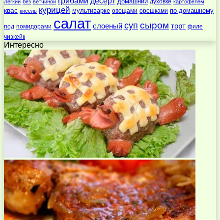
десерт
грибами
домашний
духовке
Легкий
без
ветчиной
картофелем
курицей
квас
по-домашнему
мультиварке
овощами
орешками
кисель
салат
суп
сыром
слоеный
торт
под
помидорами
филе
чизкейк
Интересно