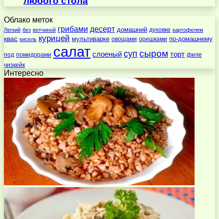
любого стола
Облако меток
десерт
грибами
домашний
духовке
Легкий
без
ветчиной
картофелем
курицей
квас
по-домашнему
мультиварке
овощами
орешками
кисель
салат
суп
сыром
слоеный
торт
под
помидорами
филе
чизкейк
Интересно