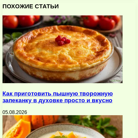
через
ПОХОЖИЕ СТАТЬИ
электронную
почту
Как приготовить пышную творожную
запеканку в духовке просто и вкусно
05.08.2026