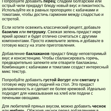
Попробуйте добавить
перец
: сладкий болгарский или
острый чили придадут блюду новый вкус и пикантность.
Используйте их в равных пропорциях с кабачками и
томатами, чтобы достичь гармонии между сладостью и
остротой.
Если хотите освежить классический рецепт, добавьте
базилик
или
петрушку
. Свежая зелень придаст икре
яркий аромат и будет отлично сочетаться с другими
компонентами. Просто измельчите зелень и добавьте в
готовую массу на этапе приготовления.
Добавление
баклажанов
придаст блюду неповторимый
вкус и консистенцию. Чтобы сбалансировать горечь,
предварительно запеките или отварите баклажаны.
Комбинация с кабачками и томатами создаст интересный
микс текстур.
Попробуйте добавить
густой йогурт
или
сметану
в
готовую икру перед подачей на стол. Это придаст
увлажненность и сделает ее более кремовой. Идеально
подходит для намазывания на хлеб или подачи с
печеными овощами.
Для любителей пряных вкусом, можно добавить
чеснок
или
имбирь
. Обжарив чеснок перед добавлением в