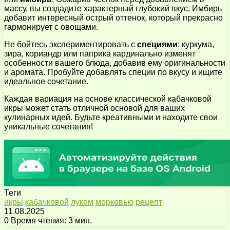
массу, вы создадите характерный глубокий вкус. Имбирь
добавит интересный острый оттенок, который прекрасно
гармонирует с овощами.
Не бойтесь экспериментировать с
специями
: куркума,
зира, кориандр или паприка кардинально изменят
особенности вашего блюда, добавив ему оригинальности
и аромата. Пробуйте добавлять специи по вкусу и ищите
идеальное сочетание.
Каждая вариация на основе классической кабачковой
икры может стать отличной основой для ваших
кулинарных идей. Будьте креативными и находите свои
уникальные сочетания!
Теги
икры
кабачковой
луком
морковью
рецепт
11.08.2025
0
Время чтения: 3 мин.
Facebook
X
Pinterest
Вконтакте
Одноклассники
Messenger
Messenger
WhatsApp
Telegram
Viber
Поделиться
Печатать