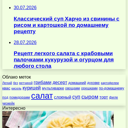
30.07.2026
Классический суп Харчо из свинины с
рисом и картошкой по домашнему
рецепту
28.07.2026
Рецепт легкого салата с крабовыми
палочками кукурузой и огурцом для
любого стола
Облако меток
десерт
грибами
домашний
духовке
Легкий
без
ветчиной
картофелем
курицей
квас
по-домашнему
мультиварке
овощами
орешками
кисель
салат
суп
сыром
слоеный
торт
под
помидорами
филе
чизкейк
Интересно