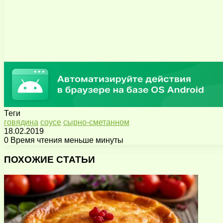
Теги
говядина
соусе
сырно-сметанном
18.02.2019
0
Время чтения меньше минуты
Facebook
X
Pinterest
Вконтакте
Одноклассники
Messenger
Messenger
WhatsApp
Telegram
Viber
Поделиться
Печатать
через
ПОХОЖИЕ СТАТЬИ
электронную
почту