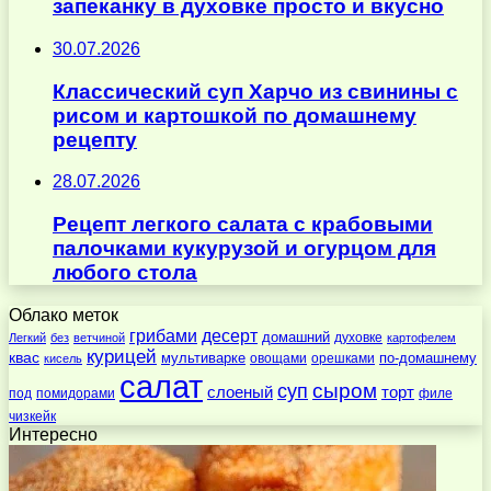
запеканку в духовке просто и вкусно
30.07.2026
Классический суп Харчо из свинины с
рисом и картошкой по домашнему
рецепту
28.07.2026
Рецепт легкого салата с крабовыми
палочками кукурузой и огурцом для
любого стола
Облако меток
десерт
грибами
домашний
духовке
Легкий
без
ветчиной
картофелем
курицей
квас
по-домашнему
мультиварке
овощами
орешками
кисель
салат
суп
сыром
слоеный
торт
под
помидорами
филе
чизкейк
Интересно