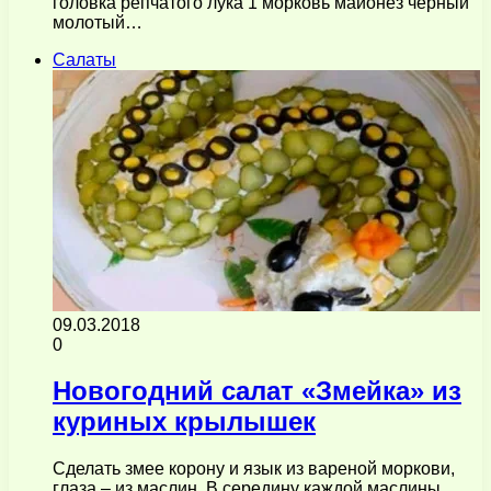
головка репчатого лука 1 морковь майонез чёрный
молотый…
Салаты
09.03.2018
0
Новогодний салат «Змейка» из
куриных крылышек
Сделать змее корону и язык из вареной моркови,
глаза – из маслин. В середину каждой маслины