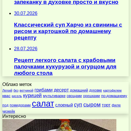
запеканку в духовке просто и вкусно
30.07.2026
Классический суп Харчо из свинины с
рисом и картошкой по домашнему
рецепту
28.07.2026
Рецепт легкого салата с крабовыми
палочками кукурузой и огурцом для
любого стола
Облако меток
десерт
грибами
домашний
духовке
Легкий
без
ветчиной
картофелем
курицей
квас
по-домашнему
мультиварке
овощами
орешками
кисель
салат
суп
сыром
слоеный
торт
под
помидорами
филе
чизкейк
Интересно