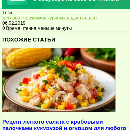
Теги
жеглова
желудочков
куриных
радость
салат
06.02.2019
0
Время чтения меньше минуты
Facebook
X
Pinterest
Вконтакте
Одноклассники
Messenger
Messenger
WhatsApp
Telegram
Viber
Поделиться
Печатать
через
ПОХОЖИЕ СТАТЬИ
электронную
почту
Рецепт легкого салата с крабовыми
палочками кукурузой и огурцом для любого