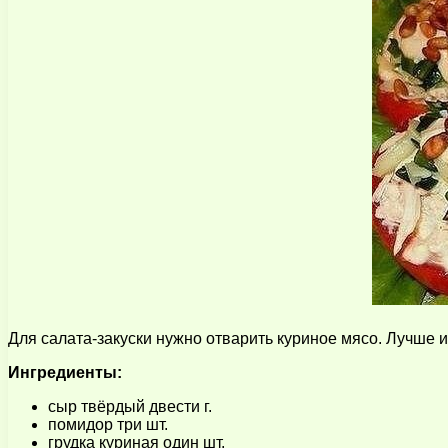
Для салата-закуски нужно отварить куриное мясо. Лучше и
Ингредиенты:
сыр твёрдый двести г.
помидор три шт.
грудка куриная один шт.