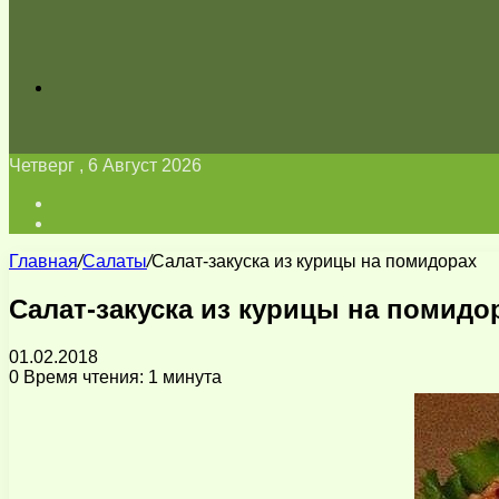
Искать
Четверг , 6 Август 2026
Войти
Switch
skin
Главная
/
Салаты
/
Салат-закуска из курицы на помидорах
Салат-закуска из курицы на помидо
01.02.2018
0
Время чтения: 1 минута