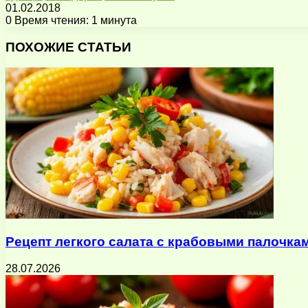
01.02.2018
0
Время чтения: 1 минута
Facebook
X
Pinterest
Вконтакте
Одноклассники
Messenger
Messenger
WhatsApp
Telegram
Viber
Поделиться
Печатать
через
ПОХОЖИЕ СТАТЬИ
электронную
почту
Рецепт легкого салата с крабовыми палочка
28.07.2026