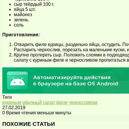
сыр твёрдый 100 г.
яйца 5 шт.
майонез
зелень
соль
Приготовление:
Отварить филе курицы, раздельно яйца, остудить. Поч
Распарить чернослив, порезать на маленькие куски, 
Крупно протереть сыр. Положить слоями в подходящую
салату с куриным филе и черносливом пропитаться в
Теги
куриным
обычный
салат
филе
черносливом
27.02.2019
0
Время чтения меньше минуты
Facebook
X
Pinterest
Вконтакте
Одноклассники
Messenger
Messenger
WhatsApp
Telegram
Viber
Поделиться
Печатать
через
ПОХОЖИЕ СТАТЬИ
электронную