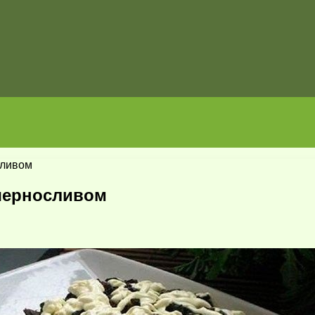
сливом
черносливом