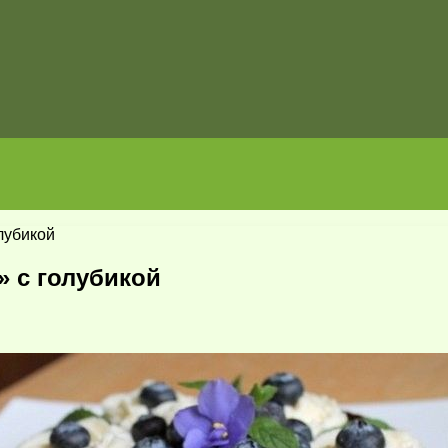
лубикой
» с голубикой