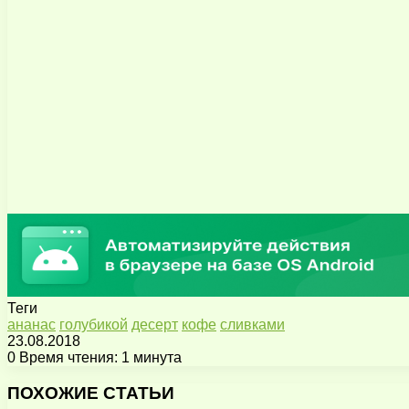
Теги
ананас
голубикой
десерт
кофе
сливками
23.08.2018
0
Время чтения: 1 минута
Facebook
X
Pinterest
Вконтакте
Одноклассники
Messenger
Messenger
WhatsApp
Telegram
Viber
Поделиться
Печатать
через
ПОХОЖИЕ СТАТЬИ
электронную