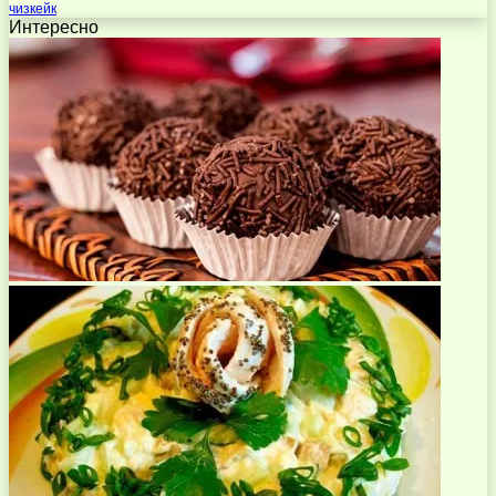
чизкейк
Интересно