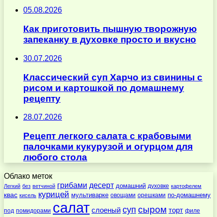
05.08.2026
Как приготовить пышную творожную
запеканку в духовке просто и вкусно
30.07.2026
Классический суп Харчо из свинины с
рисом и картошкой по домашнему
рецепту
28.07.2026
Рецепт легкого салата с крабовыми
палочками кукурузой и огурцом для
любого стола
Облако меток
десерт
грибами
домашний
духовке
Легкий
без
ветчиной
картофелем
курицей
квас
по-домашнему
мультиварке
овощами
орешками
кисель
салат
суп
сыром
слоеный
торт
под
помидорами
филе