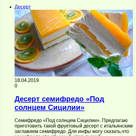
Десерт
18.04.2019
0
Десерт семифредо «Под
солнцем Сицилии»
Семифредо «Под солнцем Сицилии». Предлагаю
приготовить такой фруктовый десерт с итальянским
заглавием семифредо. Для инфы могу сказать,что