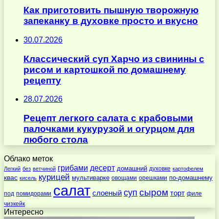
Как приготовить пышную творожную
запеканку в духовке просто и вкусно
30.07.2026
Классический суп Харчо из свинины с
рисом и картошкой по домашнему
рецепту
28.07.2026
Рецепт легкого салата с крабовыми
палочками кукурузой и огурцом для
любого стола
Облако меток
десерт
грибами
домашний
духовке
Легкий
без
ветчиной
картофелем
курицей
квас
по-домашнему
мультиварке
овощами
орешками
кисель
салат
суп
сыром
слоеный
торт
под
помидорами
филе
чизкейк
Интересно