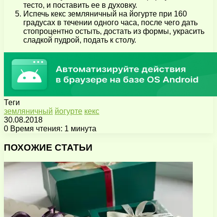
тесто, и поставить ее в духовку.
Испечь кекс земляничный на йогурте при 160
градусах в течении одного часа, после чего дать
стопроцентно остыть, достать из формы, украсить
сладкой пудрой, подать к столу.
Теги
земляничный
йогурте
кекс
30.08.2018
0
Время чтения: 1 минута
Facebook
X
Pinterest
Вконтакте
Одноклассники
Messenger
Messenger
WhatsApp
Telegram
Viber
Поделиться
Печатать
через
ПОХОЖИЕ СТАТЬИ
электронную
почту