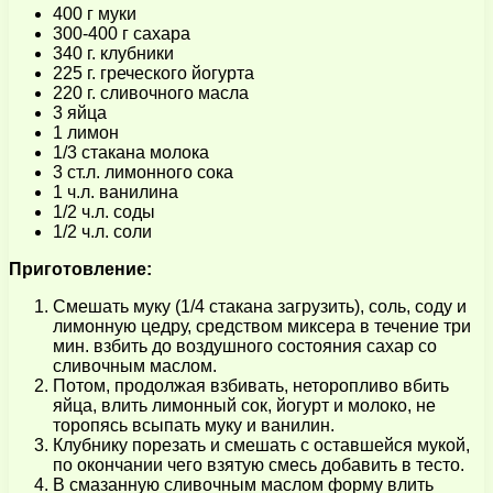
400 г муки
300-400 г сахара
340 г. клубники
225 г. греческого йогурта
220 г. сливочного масла
3 яйца
1 лимон
1/3 стакана молока
3 ст.л. лимонного сока
1 ч.л. ванилина
1/2 ч.л. соды
1/2 ч.л. соли
Приготовление:
Смешать муку (1/4 стакана загрузить), соль, соду и
лимонную цедру, средством миксера в течение три
мин. взбить до воздушного состояния сахар со
сливочным маслом.
Потом, продолжая взбивать, неторопливо вбить
яйца, влить лимонный сок, йогурт и молоко, не
торопясь всыпать муку и ванилин.
Клубнику порезать и смешать с оставшейся мукой,
по окончании чего взятую смесь добавить в тесто.
В смазанную сливочным маслом форму влить