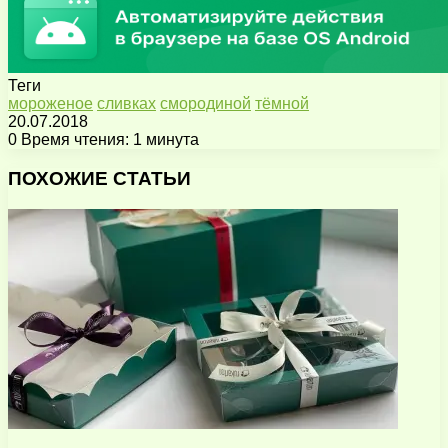
Теги
мороженое
сливках
смородиной
тёмной
20.07.2018
0
Время чтения: 1 минута
Facebook
X
Pinterest
Вконтакте
Одноклассники
Messenger
Messenger
WhatsApp
Telegram
Viber
Поделиться
Печатать
через
ПОХОЖИЕ СТАТЬИ
электронную
почту