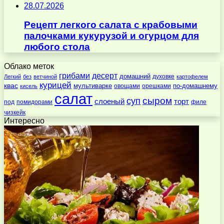
28.07.2026
Рецепт легкого салата с крабовыми
палочками кукурузой и огурцом для
любого стола
Облако меток
десерт
грибами
домашний
духовке
Легкий
без
ветчиной
картофелем
курицей
квас
по-домашнему
мультиварке
овощами
орешками
кисель
салат
суп
сыром
слоеный
торт
под
помидорами
филе
чизкейк
Интересно