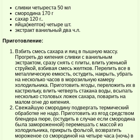
сливки четыреста 50 мл
смородина 170 г
сахар 120 г..
яйца(желток) четыре шт.
экстракт ванильный два ч.л.
Приготовление:
Взбить смесь сахара и яиц в пышную массу.
Прогреть до кипения сливки с ванильным
экстрактом, сразу снять с плиты, влить узенькой
струйкой, взбивая смесь желтков. Перелить все в
металлическую емкость, остудить, накрыть, убрать
на несколько часов в морозильную камеру
холодильника. Приготовить ягоды, переложить их в
кастрюльку, влить четверть стакана воды, всыпать
несколько столовых ложек сахара, поварить на
малом огне до кипения.
Свежайшую смородину подвергать термический
обработке не надо. Приготовить из ягод средством
блендера пюре, (остудить в случае если смородина
была замороженной) перемешать с массой из
холодильника, прикрыть фольгой, возвратить
мороженое со смородиной на четыре часа (ночь) в