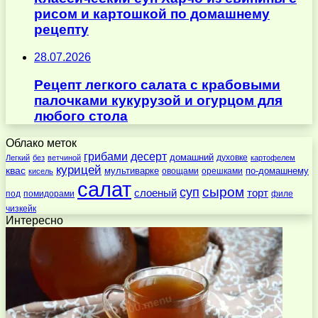
рисом и картошкой по домашнему
рецепту
28.07.2026
Рецепт легкого салата с крабовыми
палочками кукурузой и огурцом для
любого стола
Облако меток
десерт
грибами
домашний
духовке
Легкий
без
ветчиной
картофелем
курицей
квас
по-домашнему
мультиварке
овощами
орешками
кисель
салат
суп
сыром
слоеный
торт
под
помидорами
филе
чизкейк
Интересно