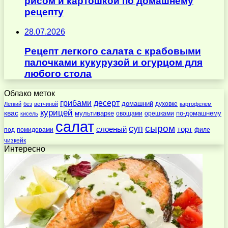
рисом и картошкой по домашнему
рецепту
28.07.2026
Рецепт легкого салата с крабовыми
палочками кукурузой и огурцом для
любого стола
Облако меток
десерт
грибами
домашний
духовке
Легкий
без
ветчиной
картофелем
курицей
квас
по-домашнему
мультиварке
овощами
орешками
кисель
салат
суп
сыром
слоеный
торт
под
помидорами
филе
чизкейк
Интересно