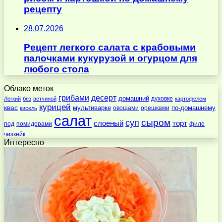
рецепту
28.07.2026
Рецепт легкого салата с крабовыми
палочками кукурузой и огурцом для
любого стола
Облако меток
десерт
грибами
домашний
духовке
Легкий
без
ветчиной
картофелем
курицей
квас
по-домашнему
мультиварке
овощами
орешками
кисель
салат
суп
сыром
слоеный
торт
под
помидорами
филе
чизкейк
Интересно