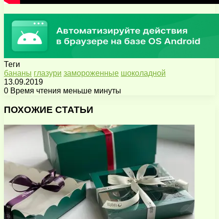
Теги
бананы
глазури
замороженные
шоколадной
13.09.2019
0
Время чтения меньше минуты
Facebook
X
Pinterest
Вконтакте
Одноклассники
Messenger
Messenger
WhatsApp
Telegram
Viber
Поделиться
Печатать
через
ПОХОЖИЕ СТАТЬИ
электронную
почту