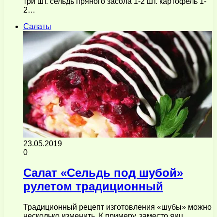
три шт. сельдь пряного засола 1-2 шт. картофель 1-
2…
Салаты
23.05.2019
0
Салат «Сельдь под шубой»
рулетом традиционный
Традиционный рецепт изготовления «шубы» можно
несколько изменить. К примеру, заместо яиц