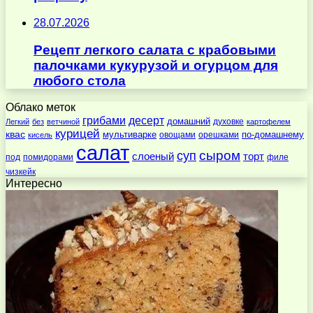
28.07.2026
Рецепт легкого салата с крабовыми
палочками кукурузой и огурцом для
любого стола
Облако меток
десерт
грибами
домашний
духовке
Легкий
без
ветчиной
картофелем
курицей
квас
по-домашнему
мультиварке
овощами
орешками
кисель
салат
суп
сыром
слоеный
торт
под
помидорами
филе
чизкейк
Интересно