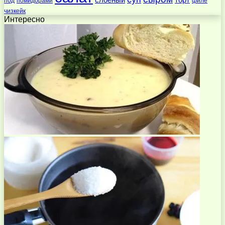
под
помидорами
филе
чизкейк
Интересно