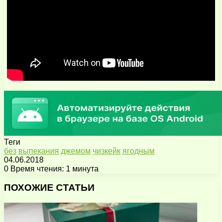
Теги
без
выпекания
джемом
чизкейк
ягодным
04.06.2018
0
Время чтения: 1 минута
Facebook
X
Pinterest
Вконтакте
Одноклассники
Messenger
Messenger
WhatsApp
Telegram
Viber
Поделиться
Печатать
через
ПОХОЖИЕ СТАТЬИ
электронную
почту