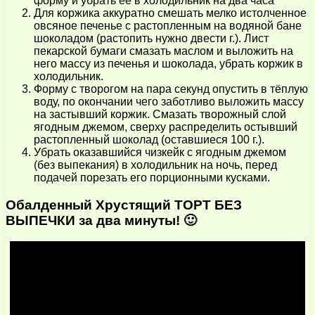
форму и убрать ее в холодильник на два часа
Для коржика аккуратно смешать мелко истолченное
овсяное печенье с растопленным на водяной бане
шоколадом (растопить нужно двести г.). Лист
пекарской бумаги смазать маслом и выложить на
него массу из печенья и шоколада, убрать коржик в
холодильник.
Форму с творогом на пара секунд опустить в тёплую
воду, по окончании чего заботливо выложить массу
на застывший коржик. Смазать творожный слой
ягодным джемом, сверху распределить остывший
растопленный шоколад (оставшиеся 100 г.).
Убрать оказавшийся чизкейк с ягодным джемом
(без выпекания) в холодильник на ночь, перед
подачей порезать его порционными кусками.
Обалденный Хрустящий ТОРТ БЕЗ
ВЫПЕЧКИ за два минуты! 🙂