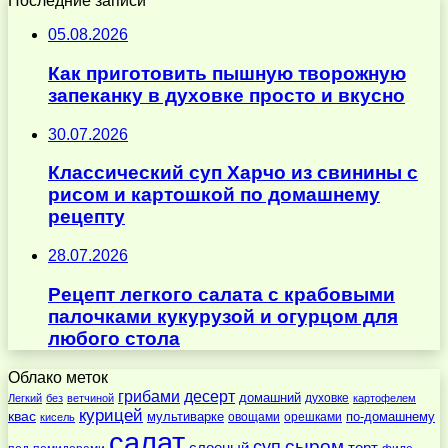
Последние записи
05.08.2026
Как приготовить пышную творожную
запеканку в духовке просто и вкусно
30.07.2026
Классический суп Харчо из свинины с
рисом и картошкой по домашнему
рецепту
28.07.2026
Рецепт легкого салата с крабовыми
палочками кукурузой и огурцом для
любого стола
Облако меток
десерт
грибами
домашний
духовке
Легкий
без
ветчиной
картофелем
курицей
квас
по-домашнему
мультиварке
овощами
орешками
кисель
салат
суп
сыром
слоеный
торт