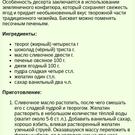
Особенность десерта заключается в использовании
земляничного конфитюра, который сохраняет свежесть
ягод и придает необыкновенный вкус творожной части
традиционного чизкейка. Бисквит можно поменять
песочным печеньям.
Ингредиенты:
творог (жирный) четыреста г
шоколад (чёрный) триста г.
масло сливочное двести г.
печенье овсяное 100 г.
джем ягодный 100 г.
пудра сладкая четыре ст.л.
желатин один ст.л.
сахар ванильный два ч.л.
Приготовление:
Сливочное масло растопить, после чего смешать
его с сладкой пудрой и творогом. Желатин
растворить в небольшом количестве тёплой воды
(хватит около 5-6 ст. л.). Добавить ванильный сахар,
хорошо взбить, вливая растворенный желатин
узенькой струей. Оказавшуюся массу переложить в