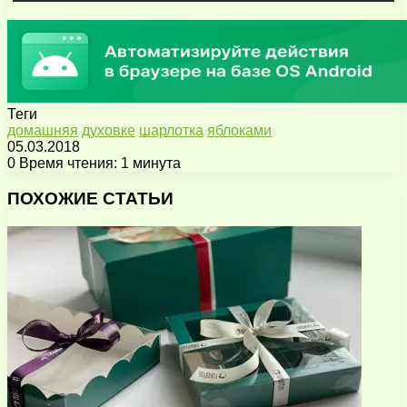
Теги
домашняя
духовке
шарлотка
яблоками
05.03.2018
0
Время чтения: 1 минута
Facebook
X
Pinterest
Вконтакте
Одноклассники
Messenger
Messenger
WhatsApp
Telegram
Viber
Поделиться
Печатать
через
ПОХОЖИЕ СТАТЬИ
электронную
почту