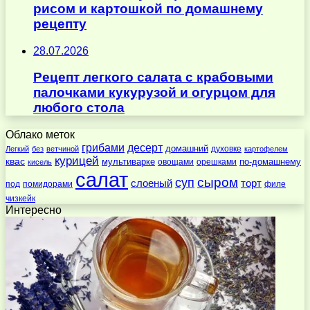
рисом и картошкой по домашнему
рецепту
28.07.2026
Рецепт легкого салата с крабовыми
палочками кукурузой и огурцом для
любого стола
Облако меток
десерт
грибами
домашний
духовке
Легкий
без
ветчиной
картофелем
курицей
квас
по-домашнему
мультиварке
овощами
орешками
кисель
салат
суп
сыром
слоеный
торт
под
помидорами
филе
чизкейк
Интересно