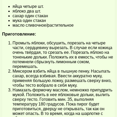
яйца четыре шт.
яблоко два шт.
сахар один стакан
мука один стакан
масло сливочное/растительное
Приготовление:
Промыть яблоки, обсушить, порезать на четыре
части, сердцевину вырезать. В случае если кожица
очень твёрдая, то срезать ее. Порезать яблоко на
тоненькие дольки. Положить их в емкость, чтобы не
потемнели сбрызнуть лимонным соком,
перемешать.
Миксером взбить яйца в пышную пенку. Насыпать
сахар, всегда взбивая. Ввести аккуратно муку,
применяя большую ложку, размешать сверху вниз,
чтобы тесто вобрало в себя муку.
Намазать формочку маслом, немножко припудрить
мукой. Положить в нее яблоковые дольки, вылить
сверху тесто. Готовить мин. 35, выполняя
температуру 180 градусов. Пока пирог будет
приготовиться, дверцу не открывать, так как он
может опасть. В то время, когда на шарлотке с