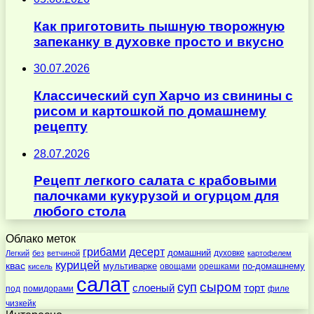
Как приготовить пышную творожную
запеканку в духовке просто и вкусно
30.07.2026
Классический суп Харчо из свинины с
рисом и картошкой по домашнему
рецепту
28.07.2026
Рецепт легкого салата с крабовыми
палочками кукурузой и огурцом для
любого стола
Облако меток
десерт
грибами
домашний
духовке
Легкий
без
ветчиной
картофелем
курицей
квас
по-домашнему
мультиварке
овощами
орешками
кисель
салат
суп
сыром
слоеный
торт
под
помидорами
филе
чизкейк