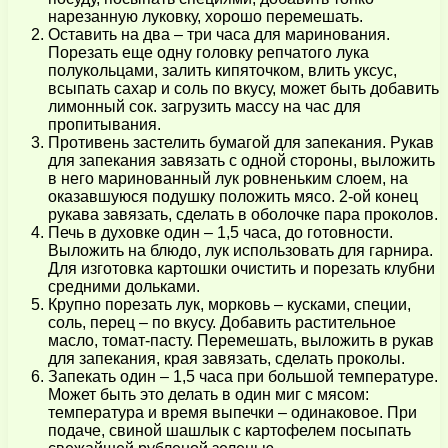
нарезанную луковку, хорошо перемешать.
Оставить на два – три часа для маринования.
Порезать еще одну головку репчатого лука
полукольцами, залить кипяточком, влить уксус,
всыпать сахар и соль по вкусу, может быть добавить
лимонный сок. загрузить массу на час для
пропитывания.
Противень застелить бумагой для запекания. Рукав
для запекания завязать с одной стороны, выложить
в него маринованный лук ровненьким слоем, на
оказавшуюся подушку положить мясо. 2-ой конец
рукава завязать, сделать в оболочке пара проколов.
Печь в духовке один – 1,5 часа, до готовности.
Выложить на блюдо, лук использовать для гарнира.
Для изготовка картошки очистить и порезать клубни
средними дольками.
Крупно порезать лук, морковь – кусками, специи,
соль, перец – по вкусу. Добавить растительное
масло, томат-пасту. Перемешать, выложить в рукав
для запекания, края завязать, сделать проколы.
Запекать один – 1,5 часа при большой температуре.
Может быть это делать в один миг с мясом:
температура и время выпечки – одинаковое. При
подаче, свиной шашлык с картофелем посыпать