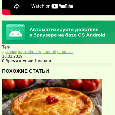
Теги
духовке
картофелем
свиной
шашлык
18.01.2019
0
Время чтения: 1 минута
Facebook
X
Pinterest
Вконтакте
Одноклассники
Messenger
Messenger
WhatsApp
Telegram
Viber
Поделиться
Печатать
через
ПОХОЖИЕ СТАТЬИ
электронную
почту