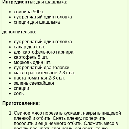
Ингредиенты:
для шашлыка:
свинина 500 г.
лук репчатый один головка
специи для шашлыка
дополнительно:
лук репчатый один головка
сахар два ст.л.
для картофельного гарнира:
картофель 5 шт.
морковь один шт.
лук репчатый два головки
масло растительное 2-3 ст.л.
паста томатная 2-3 ст.л.
зелень свежайшая
специи
соль
Приготовление:
Свиное мясо порезать кусками, накрыть пищевой
пленкой и отбить. Снять пленку, поперчить,
посолить и еще немного отбить. Сложить мясо в
посуду, посыпать специями, добавить тонко