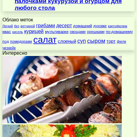
палочками кукурузой и огурцом для
любого стола
Облако меток
десерт
грибами
домашний
духовке
Легкий
без
ветчиной
картофелем
курицей
квас
по-домашнему
мультиварке
овощами
орешками
кисель
салат
суп
сыром
слоеный
торт
под
помидорами
филе
чизкейк
Интересно