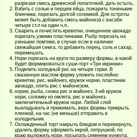
разрезая смесь древесной лопаточкой, дать остыть.
Взбить с солью и перцем яйца, пожарить тоненькие
блинчики, порезать долгой соломкой. Для остроты
может быть добавить смесь майонеза с васаби
четыре ст.л на один ч.л..
Сварить и почистить креветки, очищенное авокадо
порезать узкими пластинками. Рыбу порезать на
узенькие ломтики, в случае если в наличии
свежайшая семга, то добавить перец, соль и сахар,
перемешать.
Нори порезать на круги по размеру формы, в какой
будет формироваться суши-торт «Три икринки»
Поделить холодный рис на четыре горки. В
смазанную маслом форму уложить послойно:
креветки, рис, майонез, кружок нории, пластинки
авокадо, опять рис с майонезом,
нории, рыба, снова рис и майонез, 3-ий кружок
нори, соломку из омлета, рис и майонез,
заключительный кружок нори. Любой слой
выкладывать и прижимать, верх формы прикрыть
пленкой, на час (не меньше) отправить в
холодильник.
Охлажденный торт накрыть блюдом и перевернуть,
удалить форму, оформить икрой, петрушкой, по
краю выложить нори, посыпать семенем кунжута.