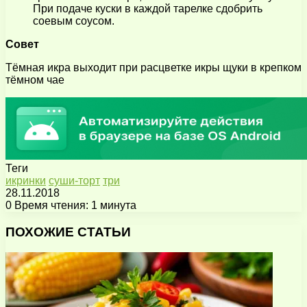
При подаче куски в каждой тарелке сдобрить
соевым соусом.
Совет
Тёмная икра выходит при расцветке икры щуки в крепком
тёмном чае
Теги
икринки
суши-торт
три
28.11.2018
0
Время чтения: 1 минута
Facebook
X
Pinterest
Вконтакте
Одноклассники
Messenger
Messenger
WhatsApp
Telegram
Viber
Поделиться
Печатать
через
ПОХОЖИЕ СТАТЬИ
электронную
почту