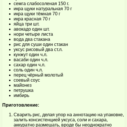
семга слабосоленая 150 г.
икра щуки натуральная 70 г
икра щуки тёмная 70 г
икра красная 70 г
яйца три шт.
авокадо один шт.
нори четыре листа
вода два стакана
рис для суши один стакан
уксус рисовый два ст.л.
кунжут один ч.л.
васаби один ч.л.
сахар один ч.л.
соль один ч.л.
перец чёрный молотый
соевый соус
майонез
петрушка
имбирь
Приготовление:
Сварить рис, делая упор на аннотацию на упаковке,
залить консистенцией уксуса, соли и сахара,
аккуратно размешать, вроде бы неоднократно