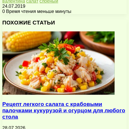
валентина
салат
слоеный
24.07.2019
0
Время чтения меньше минуты
Facebook
X
Pinterest
Вконтакте
Одноклассники
Messenger
Messenger
WhatsApp
Telegram
Viber
Поделиться
Печатать
через
ПОХОЖИЕ СТАТЬИ
электронную
почту
Рецепт легкого салата с крабовыми
палочками кукурузой и огурцом для любого
стола
28.07.2026