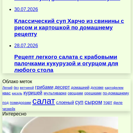
30.07.2026
Классический суп Харчо из свинины с
рисом и картошкой по домашнему
рецепту
28.07.2026
Рецепт легкого салата с крабовыми
палочками кукурузой и огурцом для
любого стола
Облако меток
десерт
грибами
домашний
духовке
Легкий
без
ветчиной
картофелем
курицей
квас
по-домашнему
мультиварке
овощами
орешками
кисель
салат
суп
сыром
слоеный
торт
под
помидорами
филе
чизкейк
Интересно