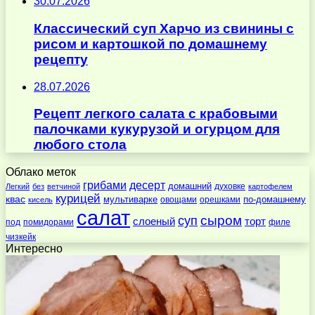
30.07.2026
Классический суп Харчо из свинины с
рисом и картошкой по домашнему
рецепту
28.07.2026
Рецепт легкого салата с крабовыми
палочками кукурузой и огурцом для
любого стола
Облако меток
десерт
грибами
домашний
духовке
Легкий
без
ветчиной
картофелем
курицей
квас
по-домашнему
мультиварке
овощами
орешками
кисель
салат
суп
сыром
слоеный
торт
под
помидорами
филе
чизкейк
Интересно