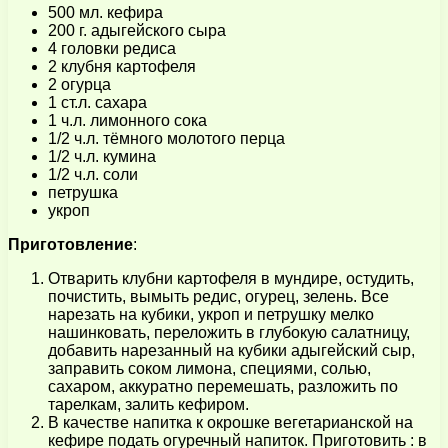
500 мл. кефира
200 г. адыгейского сыра
4 головки редиса
2 клубня картофеля
2 огурца
1 ст.л. сахара
1 ч.л. лимонного сока
1/2 ч.л. тёмного молотого перца
1/2 ч.л. кумина
1/2 ч.л. соли
петрушка
укроп
Приготовление
:
Отварить клубни картофеля в мундире, остудить,
почистить, вымыть редис, огурец, зелень. Все
нарезать на кубики, укроп и петрушку мелко
нашинковать, переложить в глубокую салатницу,
добавить нарезанный на кубики адыгейский сыр,
заправить соком лимона, специями, солью,
сахаром, аккуратно перемешать, разложить по
тарелкам, залить кефиром.
В качестве напитка к окрошке вегетарианской на
кефире подать огуречный напиток. Приготовить : в