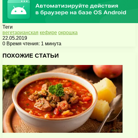
Теги
вегетарианская
кефире
окрошка
22.05.2019
0
Время чтения: 1 минута
Facebook
X
Pinterest
Вконтакте
Одноклассники
Messenger
Messenger
WhatsApp
Telegram
Viber
Поделиться
Печатать
через
ПОХОЖИЕ СТАТЬИ
электронную
почту