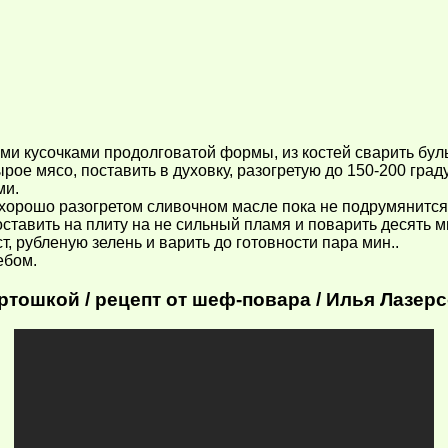
ыми кусочками продолговатой формы, из костей сварить бул
ое мясо, поставить в духовку, разогретую до 150-200 граду
ми.
 хорошо разогретом сливочном масле пока не подрумянится
оставить на плиту на не сильный пламя и поварить десять м
, рубленую зелень и варить до готовности пара мин..
ебом.
ртошкой / рецепт от шеф-повара / Илья Лазер