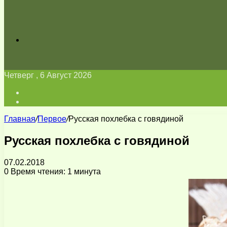
Искать
Четверг , 6 Август 2026
Войти
Switch
skin
Главная
/
Первое
/
Русская похлебка с говядиной
Русская похлебка с говядиной
07.02.2018
0
Время чтения: 1 минута