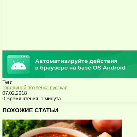
Теги
говядиной
похлебка
русская
07.02.2018
0
Время чтения: 1 минута
Facebook
X
Pinterest
Вконтакте
Одноклассники
Messenger
Messenger
WhatsApp
Telegram
Viber
Поделиться
Печатать
через
ПОХОЖИЕ СТАТЬИ
электронную
почту