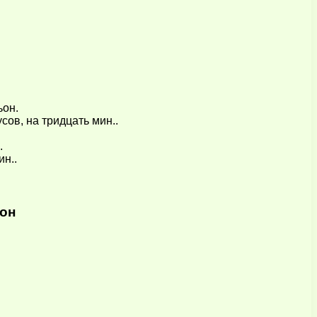
ьон.
сов, на тридцать мин..
.
ин..
сон