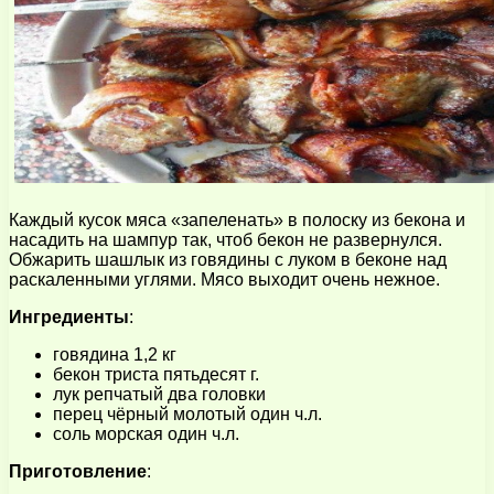
Каждый кусок мяса «запеленать» в полоску из бекона и
насадить на шампур так, чтоб бекон не развернулся.
Обжарить шашлык из говядины с луком в беконе над
раскаленными углями. Мясо выходит очень нежное.
Ингредиенты
:
говядина 1,2 кг
бекон триста пятьдесят г.
лук репчатый два головки
перец чёрный молотый один ч.л.
соль морская один ч.л.
Приготовление
: