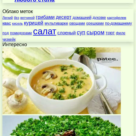
Облако меток
десерт
грибами
домашний
духовке
Легкий
без
ветчиной
картофелем
курицей
квас
по-домашнему
мультиварке
овощами
орешками
кисель
салат
суп
сыром
слоеный
торт
под
помидорами
филе
чизкейк
Интересно