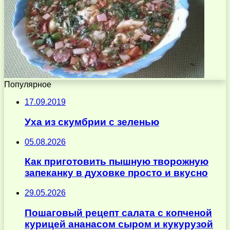
Популярное
17.09.2019
Уха из скумбрии с зеленью
05.08.2026
Как приготовить пышную творожную
запеканку в духовке просто и вкусно
29.05.2026
Пошаговый рецепт салата с копченой
курицей ананасом сыром и кукурузой