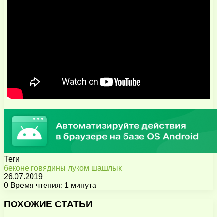
Теги
беконе
говядины
луком
шашлык
26.07.2019
0
Время чтения: 1 минута
Facebook
X
Pinterest
Вконтакте
Одноклассники
Messenger
Messenger
WhatsApp
Telegram
Viber
Поделиться
Печатать
через
ПОХОЖИЕ СТАТЬИ
электронную