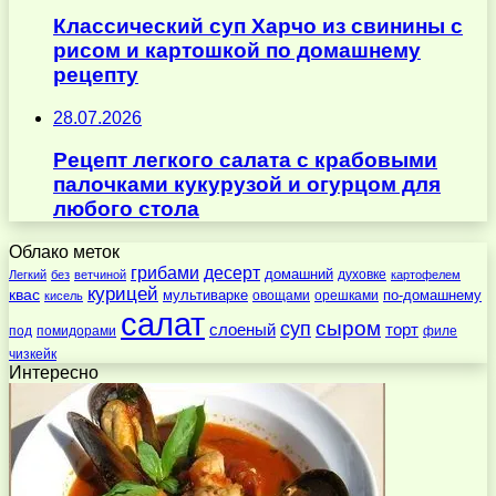
Классический суп Харчо из свинины с
рисом и картошкой по домашнему
рецепту
28.07.2026
Рецепт легкого салата с крабовыми
палочками кукурузой и огурцом для
любого стола
Облако меток
десерт
грибами
домашний
духовке
Легкий
без
ветчиной
картофелем
курицей
квас
по-домашнему
мультиварке
овощами
орешками
кисель
салат
суп
сыром
слоеный
торт
под
помидорами
филе
чизкейк
Интересно