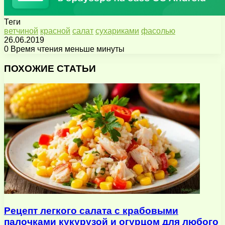
Теги
ветчиной
красной
салат
сухариками
фасолью
26.06.2019
0
Время чтения меньше минуты
Facebook
X
Pinterest
Вконтакте
Одноклассники
Messenger
Messenger
WhatsApp
Telegram
Viber
Поделиться
Печатать
через
ПОХОЖИЕ СТАТЬИ
электронную
почту
Рецепт легкого салата с крабовыми
палочками кукурузой и огурцом для любого