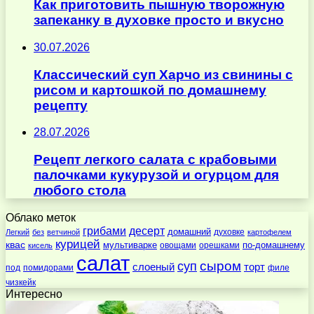
Как приготовить пышную творожную
запеканку в духовке просто и вкусно
30.07.2026
Классический суп Харчо из свинины с
рисом и картошкой по домашнему
рецепту
28.07.2026
Рецепт легкого салата с крабовыми
палочками кукурузой и огурцом для
любого стола
Облако меток
десерт
грибами
домашний
духовке
Легкий
без
ветчиной
картофелем
курицей
квас
по-домашнему
мультиварке
овощами
орешками
кисель
салат
суп
сыром
слоеный
торт
под
помидорами
филе
чизкейк
Интересно