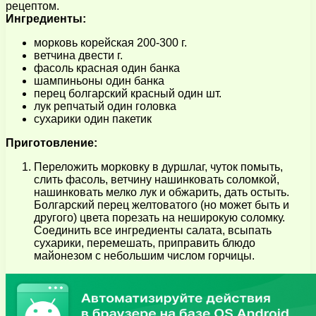
рецептом.
Ингредиенты:
морковь корейская 200-300 г.
ветчина двести г.
фасоль красная один банка
шампиньоны один банка
перец болгарский красный один шт.
лук репчатый один головка
сухарики один пакетик
Приготовление:
Переложить морковку в дуршлаг, чуток помыть,
слить фасоль, ветчину нашинковать соломкой,
нашинковать мелко лук и обжарить, дать остыть.
Болгарский перец желтоватого (но может быть и
другого) цвета порезать на неширокую соломку.
Соединить все ингредиенты салата, всыпать
сухарики, перемешать, приправить блюдо
майонезом с небольшим числом горчицы.