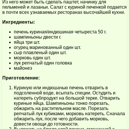
Из него может быть сделать паштет, начинку для
пельменей и лазаньи. Салат с куриной печенкой подается
в почти всех узнаваемых ресторанах высочайшей кухни.
Ингредиенты:
печень куриная/индюшиная четыреста 50 г.
шампиньоны двести г.
яйца три шт.
огурец маринованный один шт.
сыр плавленый один шт.
морковь один шт.
лук репчатый один головка
майонез
Приготовление:
Куриную или индюшачью печень отварить в
подсоленной воде, всыпать специи. Остудить и
натереть субпродукт на большой терке. Отварить
куриные яйца. Шампиньоны тонко порезать,
обжарить на растительном масле. Порезать
репчатый лук кубиками, морковь натереть. Сначала
обжарить лук, после чего добавить морковь,
довести овощи до готовности.