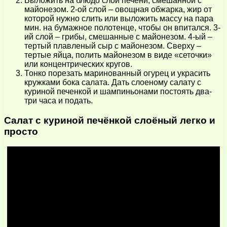
Выложить на блюдо слой печени, смешанной с
майонезом. 2-ой слой – овощная обжарка, жир от
которой нужно слить или выложить массу на пара
мин. на бумажное полотенце, чтобы он впитался. 3-
ий слой – грибы, смешанные с майонезом. 4-ый –
тертый плавленый сыр с майонезом. Сверху –
тертые яйца, полить майонезом в виде «сеточки»
или концентрических кругов.
Тонко порезать маринованный огурец и украсить
кружками бока салата. Дать слоеному салату с
куриной печенкой и шампиньонами постоять два-
три часа и подать.
Салат с куриной печёнкой слоёный легко и
просто