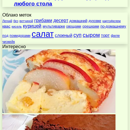
любого стола
Облако меток
десерт
грибами
домашний
духовке
Легкий
без
ветчиной
картофелем
курицей
квас
по-домашнему
мультиварке
овощами
орешками
кисель
салат
суп
сыром
слоеный
торт
под
помидорами
филе
чизкейк
Интересно