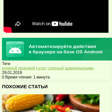
Теги
куриной
печенкой
салат
слоеный
шампиньонами
29.01.2019
0
Время чтения: 1 минута
Facebook
X
Pinterest
Вконтакте
Одноклассники
Messenger
Messenger
WhatsApp
Telegram
Viber
Поделиться
Печатать
через
ПОХОЖИЕ СТАТЬИ
электронную
почту